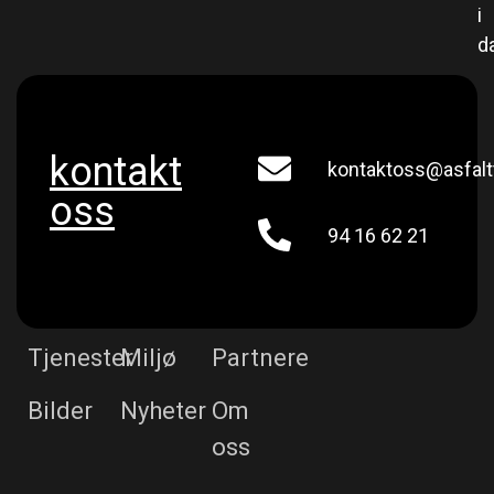
i
d
kontakt
kontaktoss@asfalt
oss
94 16 62 21
Tjenester
Miljø
Partnere
Bilder
Nyheter
Om
oss